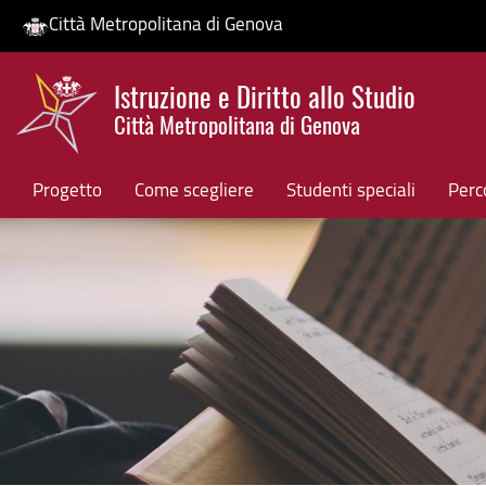
Città Metropolitana di Genova
Salta
Istruzione e Diritto allo Studio
al
Città Metropolitana di Genova
contenuto
HP banner
principale
Progetto
Come scegliere
Studenti speciali
Perco