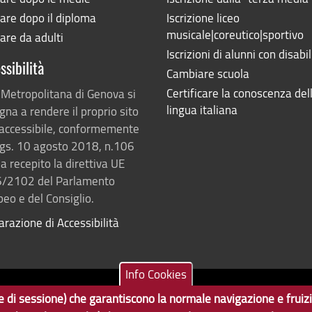
are dopo il diploma
Iscrizione liceo
musicale|coreutico|sportivo
are da adulti
Iscrizioni di alunni con disabil
ssibilità
Cambiare scuola
Certificare la conoscenza del
 Metropolitana di Genova si
lingua italiana
na a rendere il proprio sito
accessibile, conformemente
lgs. 10 agosto 2018, n.106
a recepito la direttiva UE
/2102 del Parlamento
eo e del Consiglio.
arazione di Accessibilità
Info Cookies
ne e di sessione) che garantiscono la normale navigazione e fruiz
Tecnologie e Accessibilità