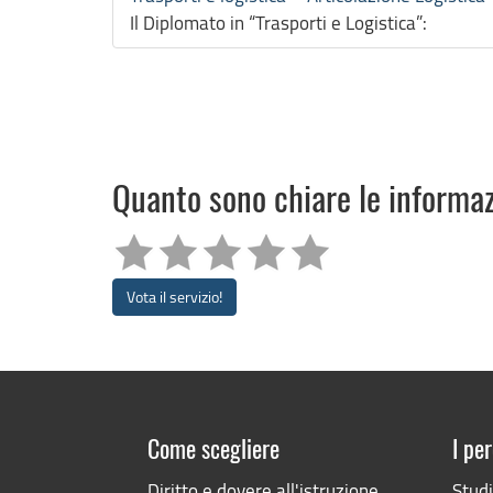
Il Diplomato in “Trasporti e Logistica”:
Quanto sono chiare le informa
Vota il servizio!
Come scegliere
I per
Diritto e dovere all'istruzione
Stud