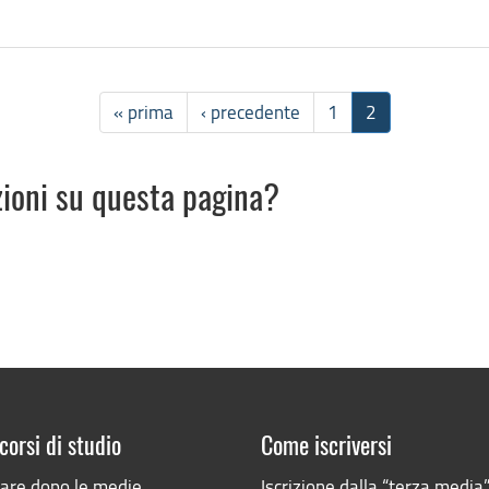
« prima
‹ precedente
1
2
zioni su questa pagina?
corsi di studio
Come iscriversi
iare dopo le medie
Iscrizione dalla “terza media