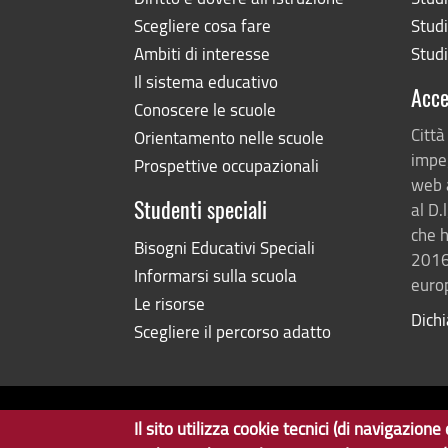
Scegliere cosa fare
Studi
Ambiti di interesse
Studi
Il sistema educativo
Acce
Conoscere le scuole
Città
Orientamento nelle scuole
impeg
Prospettive occupazionali
web 
al D.
Studenti speciali
che h
Bisogni Educativi Speciali
2016
Informarsi sulla scuola
europ
Le risorse
Dichi
Scegliere il percorso adatto
Il sito utilizza cookie tecnici (di navigazio