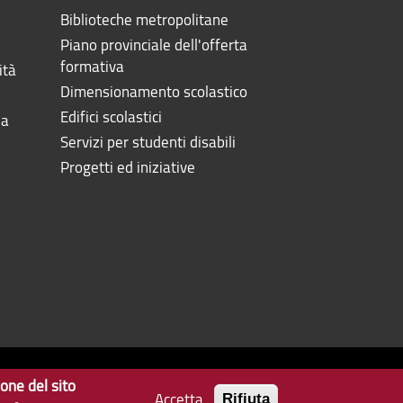
Biblioteche metropolitane
Piano provinciale dell'offerta
formativa
ità
Dimensionamento scolastico
Edifici scolastici
la
Servizi per studenti disabili
Progetti ed iniziative
ione del sito
Accetta
Privacy
Note Legali
Contatti
Rifiuta