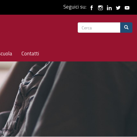
Seguici su:
Form
Cerca
di
ricerca
scuola
Contatti