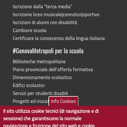
Iscrizione dalla “terza media”
Iscrizione liceo musicale|coreutico|sportivo
Iscrizioni di alunni con disabilità
Cambiare scuola
Certificare la conoscenza della lingua italiana
#GenovaMetropoli per la scuola
Biblioteche metropolitane
Piano provinciale dell'offerta formativa
Dimensionamento scolastico
Edifici scolastici
Servizi per studenti disabili
Progetti ed iniziative
Info Cookies
Il sito utilizza cookie tecnici (di navigazione e di
sessione) che garantiscono la normale
navigazione e fruizione del sito web e cookie
Copyright © 2017 Città metropolitana di Genova | CF: