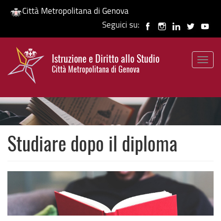
Città Metropolitana di Genova
Seguici su:
Salta
al
Istruzione e Diritto allo Studio
contenuto
Togg
HP banner
Città Metropolitana di Genova
principale
navig
Studiare dopo il diploma