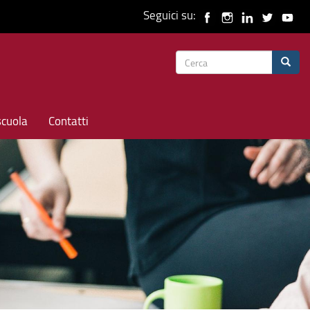
Seguici su:
Form
Cerca
di
ricerca
scuola
Contatti