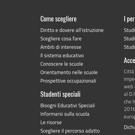
Come scegliere
I per
Diritto e dovere all'istruzione
Stud
Scegliere cosa fare
Studi
Ambiti di interesse
Studi
Il sistema educativo
Acce
Conoscere le scuole
Città
Orientamento nelle scuole
impeg
Prospettive occupazionali
web 
al D.
Studenti speciali
che h
Bisogni Educativi Speciali
2016
Informarsi sulla scuola
europ
Le risorse
Dichi
Scegliere il percorso adatto