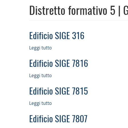
Distretto formativo 5 | G
Edificio SIGE 316
Leggi tutto
su
Edificio
SIGE
Edificio SIGE 7816
316
Leggi tutto
su
Edificio
SIGE
Edificio SIGE 7815
7816
Leggi tutto
su
Edificio
SIGE
Edificio SIGE 7807
7815