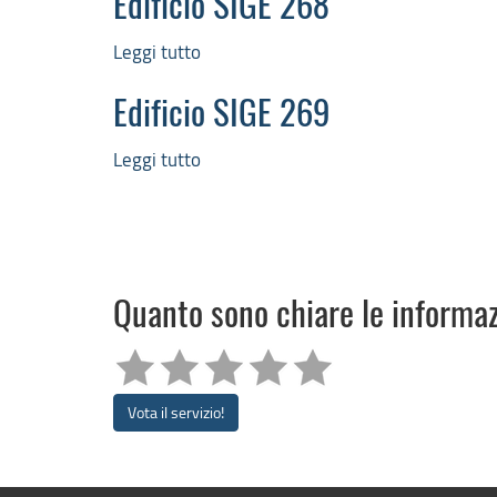
Edificio SIGE 268
270
Leggi tutto
su
Edificio
SIGE
Edificio SIGE 269
268
Leggi tutto
su
Edificio
SIGE
269
Quanto sono chiare le informa
Vota il servizio!