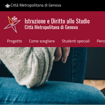
Città Metropolitana di Genova
Salta
Istruzione e Diritto allo Studio
al
Città Metropolitana di Genova
contenuto
HP banner
principale
Progetto
Come scegliere
Studenti speciali
Perco