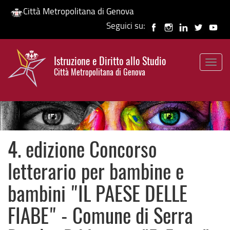
Città Metropolitana di Genova
Seguici su:
Salta
al
Istruzione e Diritto allo Studio
contenuto
Togg
HP banner
Città Metropolitana di Genova
principale
navig
4. edizione Concorso
letterario per bambine e
bambini "IL PAESE DELLE
FIABE" - Comune di Serra