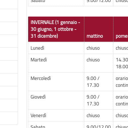
Sabato
9.00/12.00
chius
INVERNALE (1 gennaio -
30 giugno; 1 ottobre -
31 dicembre)
mattino
pomer
Lunedì
chiuso
chius
Martedì
chiuso
14.30
18.0
Mercoledì
9.00 /
orario
17.30
conti
Giovedì
9.00 /
orario
17.30
conti
Venerdì
chiuso
chius
Sabato
9.00/12.00
chius