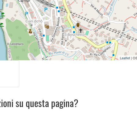
Camogli
Leaflet
| O
zioni su questa pagina?