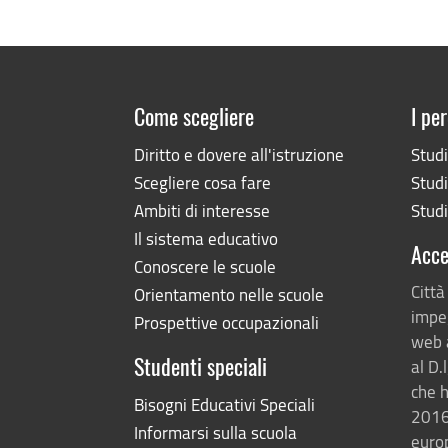
Come scegliere
I per
Diritto e dovere all'istruzione
Stud
Scegliere cosa fare
Studi
Ambiti di interesse
Studi
Il sistema educativo
Acce
Conoscere le scuole
Città
Orientamento nelle scuole
impeg
Prospettive occupazionali
web 
al D.
Studenti speciali
che h
Bisogni Educativi Speciali
2016
Informarsi sulla scuola
europ