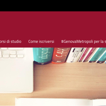
rsi di studio
Come iscriversi
#GenovaMetropoli per la 