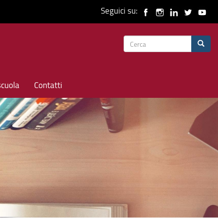
Seguici su:
Form
Cerca
di
ricerca
scuola
Contatti