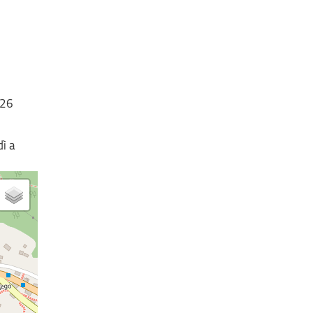
026
dì a