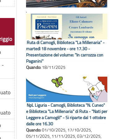
o
,
iggio
Ruta di Camogli, Biblioteca "La Millenaria" -
martedì 18 novembre - ore 17.30 -
o
Presentazione del volume: "In carrozza con
Paganini"
 -
Quando:
18/11/2025
0
nuato
NpL Liguria - Camogli, Biblioteca "N. Cuneo"
e Biblioteca "La Millenaria" di Ruta - "Nati per
nuato
Leggere a Camogli!" - Si riparte dal 1 ottobre
dalle ore 16.30
o
Quando:
01/10/2025
,
17/10/2025
,
05/11/2025
,
11/11/2025
,
03/12/2025
,
o