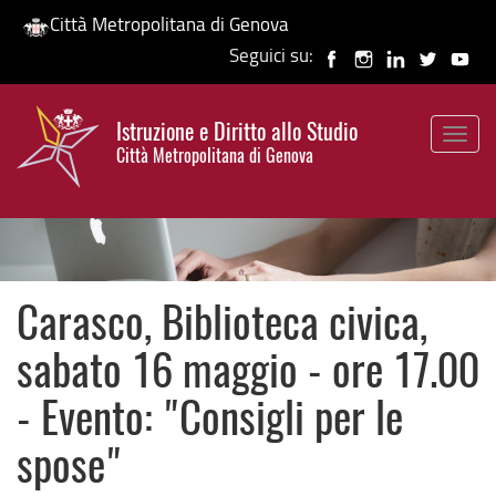
Città Metropolitana di Genova
Seguici su:
Salta
al
Istruzione e Diritto allo Studio
contenuto
Togg
HP banner
Città Metropolitana di Genova
principale
navig
Carasco, Biblioteca civica,
sabato 16 maggio - ore 17.00
- Evento: "Consigli per le
spose"