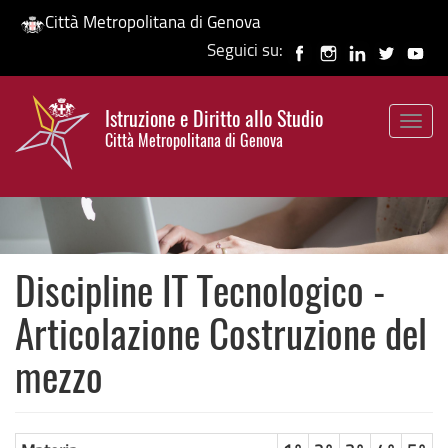
Città Metropolitana di Genova
Seguici su:
Salta
al
Istruzione e Diritto allo Studio
contenuto
Togg
HP banner
Città Metropolitana di Genova
principale
navig
Discipline IT Tecnologico -
Articolazione Costruzione del
mezzo