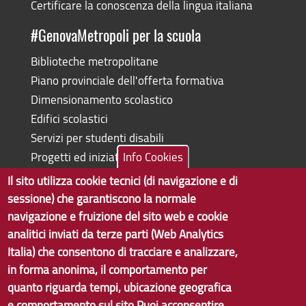
Certificare la conoscenza della lingua italiana
#GenovaMetropoli per la scuola
Biblioteche metropolitane
Piano provinciale dell'offerta formativa
Dimensionamento scolastico
Edifici scolastici
Servizi per studenti disabili
Progetti ed iniziative
Info Cookies
Il sito utilizza cookie tecnici (di navigazione e di
sessione) che garantiscono la normale
navigazione e fruizione del sito web e cookie
Copyright © 2017 Città metropolitana di Genova | CF:
analitici inviati da terze parti (Web Analytics
80007350103
Italia) che consentono di tracciare e analizzare,
in forma anonima, il comportamento per
Tecnologie e Accessibilità
quanto riguarda tempi, ubicazione geografica
Privacy
e comportamento sul sito.Puoi acconsentire