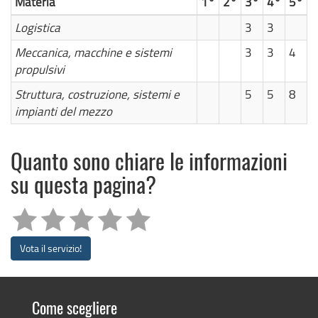
Materia
1°
2°
3°
4°
5°
Logistica
3
3
Meccanica, macchine e sistemi
3
3
4
propulsivi
Struttura, costruzione, sistemi e
5
5
8
impianti del mezzo
Quanto sono chiare le informazioni
su questa pagina?
Vota il servizio!
Come scegliere