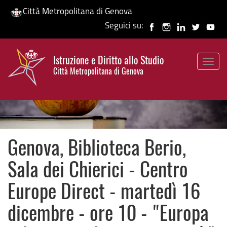
Città Metropolitana di Genova
Seguici su:
Salta
al
Istruzione e Diritto allo Studio
contenuto
Togg
HP banner
Città Metropolitana di Genova
principale
navig
Genova, Biblioteca Berio,
Sala dei Chierici - Centro
Europe Direct - martedì 16
dicembre - ore 10 - "Europa