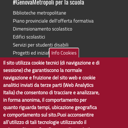
#GenovaMetropoli per la scuola
Biblioteche metropolitane
Piano provinciale dell'offerta formativa
Dimensionamento scolastico
Edifici scolastici
Servizi per studenti disabili
Progetti ed iniziative
Info Cookies
Il sito utilizza cookie tecnici (di navigazione e di
sessione) che garantiscono la normale
navigazione e fruizione del sito web e cookie
Copyright © 2017 Città metropolitana di Genova | CF:
analitici inviati da terze parti (Web Analytics
80007350103
Italia) che consentono di tracciare e analizzare,
in forma anonima, il comportamento per
Tecnologie e Accessibilità
quanto riguarda tempi, ubicazione geografica
Privacy
e comportamento sul sito.Puoi acconsentire
all’utilizzo di tali tecnologie utilizzando il
Note Legali