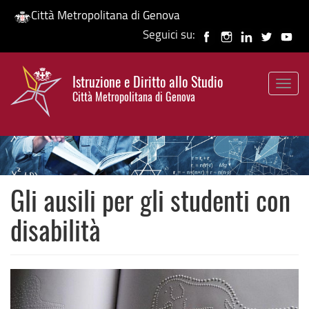
Città Metropolitana di Genova
Seguici su:
Salta
al
Istruzione e Diritto allo Studio
contenuto
Togg
HP banner
Città Metropolitana di Genova
principale
navig
Gli ausili per gli studenti con
disabilità