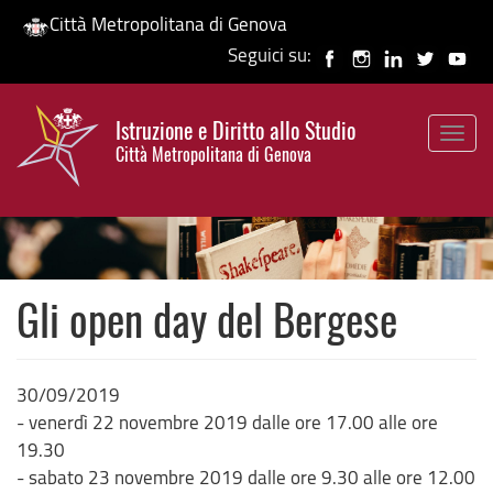
Città Metropolitana di Genova
Seguici su:
Salta
al
Istruzione e Diritto allo Studio
contenuto
Togg
HP banner
Città Metropolitana di Genova
principale
navig
Gli open day del Bergese
30/09/2019
- venerdì 22 novembre 2019 dalle ore 17.00 alle ore
19.30
- sabato 23 novembre 2019 dalle ore 9.30 alle ore 12.00