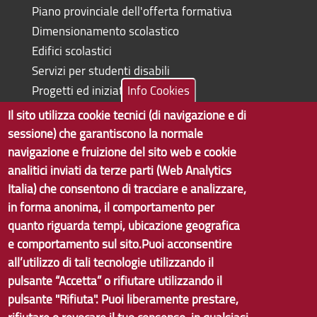
Piano provinciale dell'offerta formativa
Dimensionamento scolastico
Edifici scolastici
Servizi per studenti disabili
Progetti ed iniziative
Info Cookies
Il sito utilizza cookie tecnici (di navigazione e di
sessione) che garantiscono la normale
navigazione e fruizione del sito web e cookie
Copyright © 2017 Città metropolitana di Genova | CF:
analitici inviati da terze parti (Web Analytics
80007350103
Italia) che consentono di tracciare e analizzare,
in forma anonima, il comportamento per
Tecnologie e Accessibilità
quanto riguarda tempi, ubicazione geografica
Privacy
e comportamento sul sito.Puoi acconsentire
all’utilizzo di tali tecnologie utilizzando il
Note Legali
pulsante “Accetta” o rifiutare utilizzando il
Contatti
pulsante "Rifiuta". Puoi liberamente prestare,