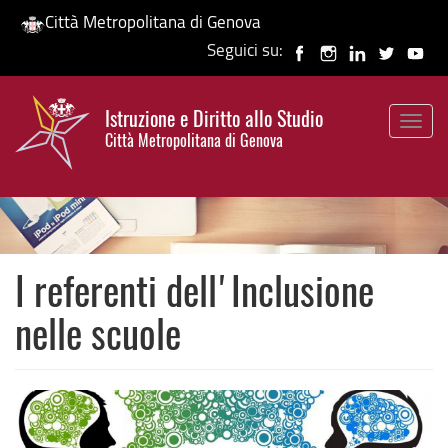
Città Metropolitana di Genova
Seguici su:
Salta
al
Istruzione e Diritto allo Studio
contenuto
Togg
HP banner
Città Metropolitana di Genova
principale
navig
I referenti dell'Inclusione
nelle scuole