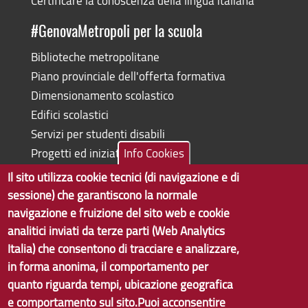
Certificare la conoscenza della lingua italiana
#GenovaMetropoli per la scuola
Biblioteche metropolitane
Piano provinciale dell'offerta formativa
Dimensionamento scolastico
Edifici scolastici
Servizi per studenti disabili
Progetti ed iniziative
Info Cookies
Il sito utilizza cookie tecnici (di navigazione e di
sessione) che garantiscono la normale
navigazione e fruizione del sito web e cookie
Copyright © 2017 Città metropolitana di Genova | CF:
analitici inviati da terze parti (Web Analytics
80007350103
Italia) che consentono di tracciare e analizzare,
in forma anonima, il comportamento per
Tecnologie e Accessibilità
quanto riguarda tempi, ubicazione geografica
Privacy
e comportamento sul sito.Puoi acconsentire