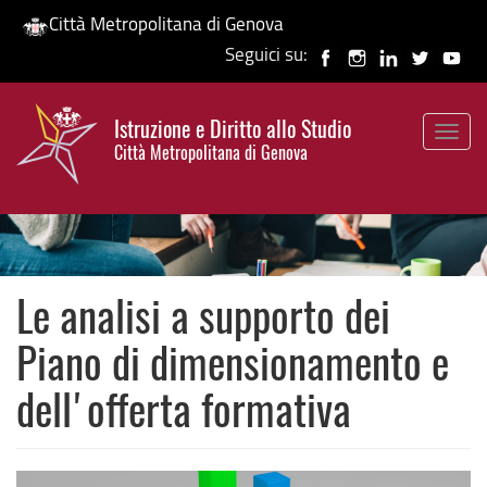
Città Metropolitana di Genova
Seguici su:
Salta
al
Istruzione e Diritto allo Studio
contenuto
Togg
HP banner
Città Metropolitana di Genova
principale
navig
Le analisi a supporto dei
Piano di dimensionamento e
dell'offerta formativa