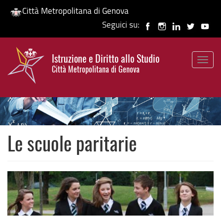
Città Metropolitana di Genova
Seguici su:
Salta
al
Istruzione e Diritto allo Studio
contenuto
Togg
HP banner
Città Metropolitana di Genova
principale
navig
Le scuole paritarie