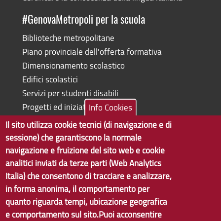
#GenovaMetropoli per la scuola
Biblioteche metropolitane
Piano provinciale dell'offerta formativa
Dimensionamento scolastico
Edifici scolastici
Servizi per studenti disabili
Progetti ed iniziative
Info Cookies
Il sito utilizza cookie tecnici (di navigazione e di
sessione) che garantiscono la normale
navigazione e fruizione del sito web e cookie
Copyright © 2017 Città metropolitana di Genova | CF:
analitici inviati da terze parti (Web Analytics
80007350103
Italia) che consentono di tracciare e analizzare,
in forma anonima, il comportamento per
Tecnologie e Accessibilità
quanto riguarda tempi, ubicazione geografica
Privacy
e comportamento sul sito.Puoi acconsentire