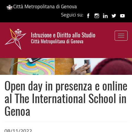
Città Metropolitana di Genova
Seguici su:
Salta
al
Istruzione e Diritto allo Studio
contenuto
Togg
HP banner
Città Metropolitana di Genova
principale
navig
Open day in presenza e online
al The International School in
Genoa
08/11/2022