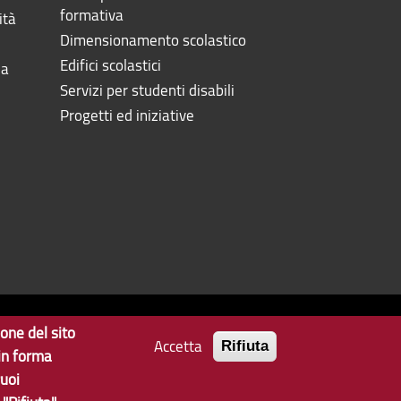
formativa
ità
Dimensionamento scolastico
Edifici scolastici
la
Servizi per studenti disabili
Progetti ed iniziative
ione del sito
Accetta
Privacy
Note Legali
Contatti
Rifiuta
 in forma
uoi
ata