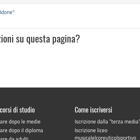
 Odone"
zioni su questa pagina?
corsi di studio
Come iscriversi
iare dopo le medie
Iscrizione dalla “terza media
are dopo il diploma
Iscrizione liceo
musicale|coreutico|sportivo
are da adulti