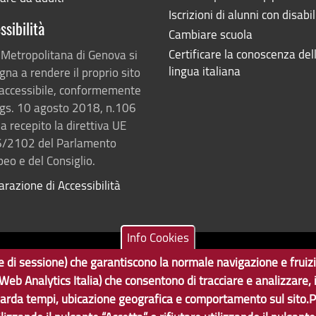
Iscrizioni di alunni con disabil
ssibilità
Cambiare scuola
Certificare la conoscenza del
 Metropolitana di Genova si
lingua italiana
na a rendere il proprio sito
accessibile, conformemente
lgs. 10 agosto 2018, n.106
a recepito la direttiva UE
/2102 del Parlamento
eo e del Consiglio.
arazione di Accessibilità
Info Cookies
ne e di sessione) che garantiscono la normale navigazione e fruiz
Tecnologie e Accessibilità
va | CF: 80007350103
 (Web Analytics Italia) che consentono di tracciare e analizzare,
arda tempi, ubicazione geografica e comportamento sul sito.P
Statistiche
Area Riserv