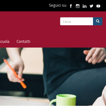
Seguici su:
Form
Cerca
di
ricerca
scuola
Contatti