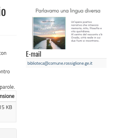
io
 con
E-mail
biblioteca@comune.rossiglione.ge.it
ontro
 parole.
nsione
15 KB