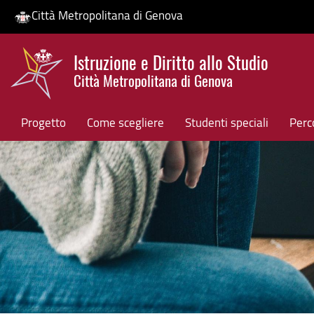
Città Metropolitana di Genova
Salta
Istruzione e Diritto allo Studio
al
Città Metropolitana di Genova
contenuto
HP banner
principale
Progetto
Come scegliere
Studenti speciali
Perco