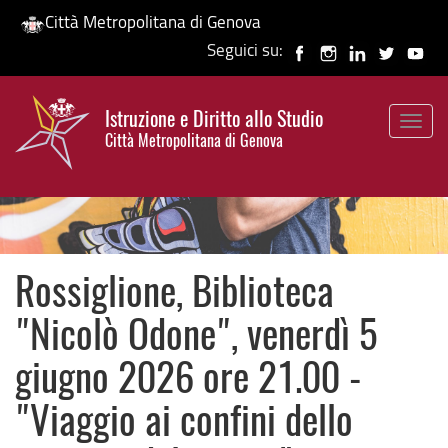
Città Metropolitana di Genova
Seguici su:
Salta
al
Istruzione e Diritto allo Studio
contenuto
Togg
HP banner
Città Metropolitana di Genova
principale
navig
Rossiglione, Biblioteca
"Nicolò Odone", venerdì 5
giugno 2026 ore 21.00 -
"Viaggio ai confini dello