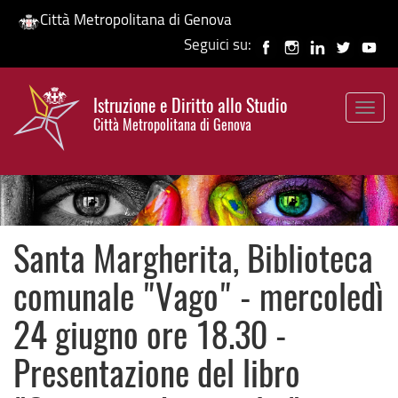
Città Metropolitana di Genova
Seguici su:
Salta
al
Istruzione e Diritto allo Studio
contenuto
Togg
HP banner
Città Metropolitana di Genova
principale
navig
Santa Margherita, Biblioteca
comunale "Vago" - mercoledì
24 giugno ore 18.30 -
Presentazione del libro