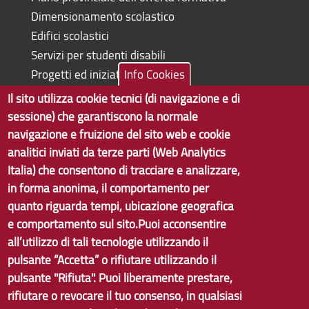
Dimensionamento scolastico
Edifici scolastici
Servizi per studenti disabili
Progetti ed iniziative
Info Cookies
Il sito utilizza cookie tecnici (di navigazione e di
sessione) che garantiscono la normale
navigazione e fruizione del sito web e cookie
Copyright © 2017 Città metropolitana di Genova | CF:
analitici inviati da terze parti (Web Analytics
80007350103
Italia) che consentono di tracciare e analizzare,
in forma anonima, il comportamento per
Tecnologie e Accessibilità
quanto riguarda tempi, ubicazione geografica
Privacy
e comportamento sul sito.Puoi acconsentire
all’utilizzo di tali tecnologie utilizzando il
Note Legali
pulsante “Accetta” o rifiutare utilizzando il
Contatti
pulsante "Rifiuta". Puoi liberamente prestare,
rifiutare o revocare il tuo consenso, in qualsiasi
Statistiche