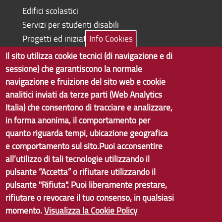
Edifici scolastici
Servizi per studenti disabili
Progetti ed iniziative
Info Cookies
Il sito utilizza cookie tecnici (di navigazione e di
sessione) che garantiscono la normale
navigazione e fruizione del sito web e cookie
Copyright © 2017 Città metropolitana di Genova | CF:
analitici inviati da terze parti (Web Analytics
80007350103
Italia) che consentono di tracciare e analizzare,
in forma anonima, il comportamento per
Tecnologie e Accessibilità
quanto riguarda tempi, ubicazione geografica
Privacy
e comportamento sul sito.Puoi acconsentire
all’utilizzo di tali tecnologie utilizzando il
Note Legali
pulsante “Accetta” o rifiutare utilizzando il
Contatti
pulsante "Rifiuta". Puoi liberamente prestare,
rifiutare o revocare il tuo consenso, in qualsiasi
Statistiche
momento.
Visualizza la Cookie Policy
Area Riservata