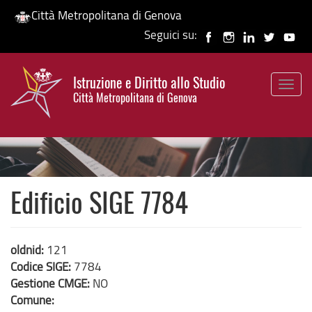
Città Metropolitana di Genova
Seguici su:
Salta
al
Istruzione e Diritto allo Studio
contenuto
Togg
HP banner
Città Metropolitana di Genova
principale
navig
Edificio SIGE 7784
oldnid:
121
Codice SIGE:
7784
Gestione CMGE:
NO
Comune: