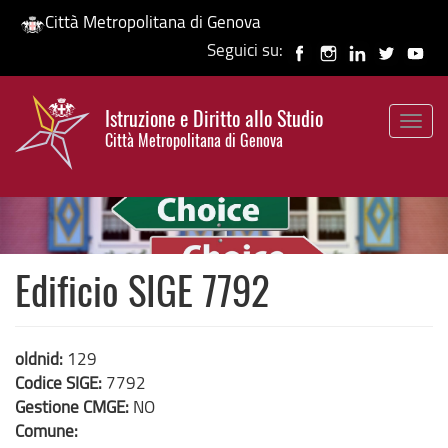
Città Metropolitana di Genova
Seguici su:
Salta
al
Istruzione e Diritto allo Studio
contenuto
Togg
HP banner
Città Metropolitana di Genova
principale
navig
Edificio SIGE 7792
oldnid:
129
Codice SIGE:
7792
Gestione CMGE:
NO
Comune: