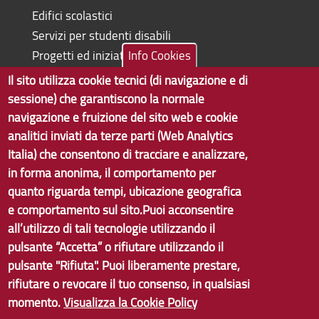
Edifici scolastici
Servizi per studenti disabili
Progetti ed iniziative
Info Cookies
Il sito utilizza cookie tecnici (di navigazione e di
sessione) che garantiscono la normale
navigazione e fruizione del sito web e cookie
Copyright © 2017 Città metropolitana di Genova | CF:
analitici inviati da terze parti (Web Analytics
80007350103
Italia) che consentono di tracciare e analizzare,
in forma anonima, il comportamento per
Tecnologie e Accessibilità
quanto riguarda tempi, ubicazione geografica
Privacy
e comportamento sul sito.Puoi acconsentire
all’utilizzo di tali tecnologie utilizzando il
Note Legali
pulsante “Accetta” o rifiutare utilizzando il
Contatti
pulsante "Rifiuta". Puoi liberamente prestare,
rifiutare o revocare il tuo consenso, in qualsiasi
Statistiche
momento.
Visualizza la Cookie Policy
Area Riservata