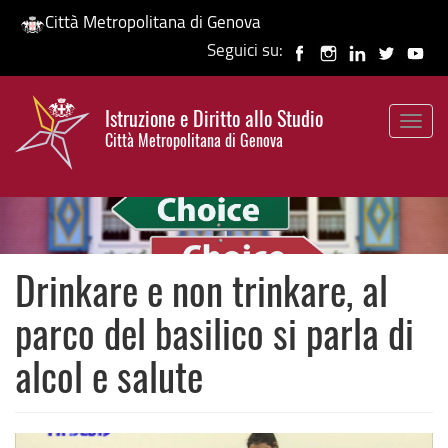
Città Metropolitana di Genova
Seguici su:
Salta
al
Istruzione e Diritto allo Studio
contenuto
Togg
HP banner
Città Metropolitana di Genova
principale
navig
Drinkare e non trinkare, al
parco del basilico si parla di
alcol e salute