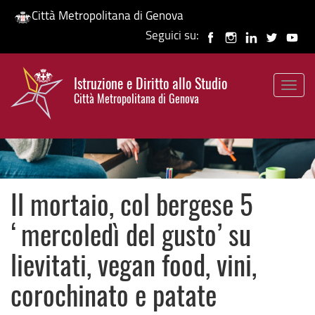
Città Metropolitana di Genova
Seguici su:
Salta
al
Istruzione e Diritto allo Studio
contenuto
Togg
HP banner
Città Metropolitana di Genova
principale
navig
Il mortaio, col bergese 5
‘mercoledì del gusto’ su
lievitati, vegan food, vini,
corochinato e patate