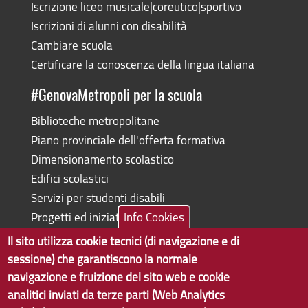
Iscrizione liceo musicale|coreutico|sportivo
Iscrizioni di alunni con disabilità
Cambiare scuola
Certificare la conoscenza della lingua italiana
#GenovaMetropoli per la scuola
Biblioteche metropolitane
Piano provinciale dell'offerta formativa
Dimensionamento scolastico
Edifici scolastici
Servizi per studenti disabili
Progetti ed iniziative
Info Cookies
Il sito utilizza cookie tecnici (di navigazione e di
sessione) che garantiscono la normale
navigazione e fruizione del sito web e cookie
Copyright © 2017 Città metropolitana di Genova | CF:
analitici inviati da terze parti (Web Analytics
80007350103