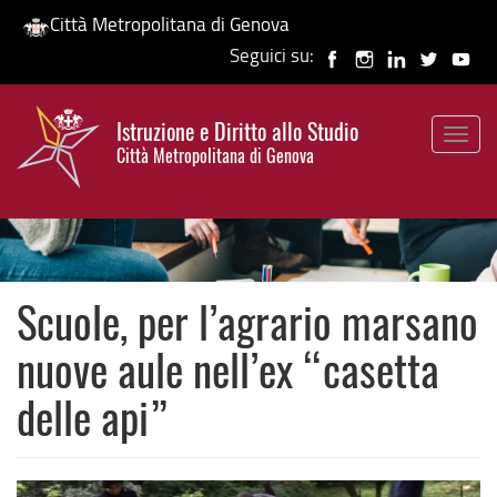
Città Metropolitana di Genova
Seguici su:
Salta
al
Istruzione e Diritto allo Studio
contenuto
Togg
HP banner
Città Metropolitana di Genova
principale
navig
Scuole, per l’agrario marsano
nuove aule nell’ex “casetta
delle api”