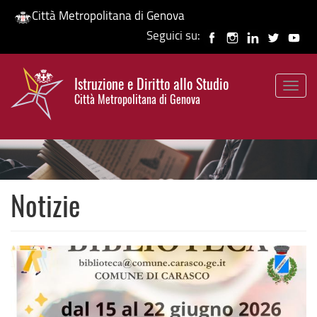
Città Metropolitana di Genova
Seguici su:
Salta
al
Istruzione e Diritto allo Studio
contenuto
Togg
HP banner
Città Metropolitana di Genova
principale
navig
Notizie