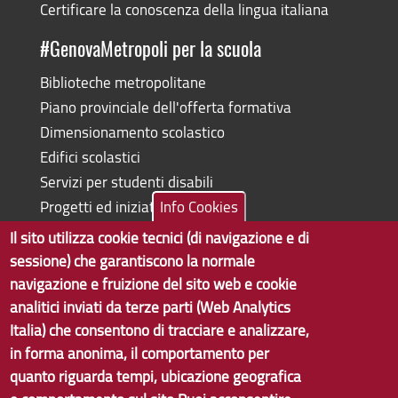
Certificare la conoscenza della lingua italiana
#GenovaMetropoli per la scuola
Biblioteche metropolitane
Piano provinciale dell'offerta formativa
Dimensionamento scolastico
Edifici scolastici
Servizi per studenti disabili
Progetti ed iniziative
Info Cookies
Il sito utilizza cookie tecnici (di navigazione e di
sessione) che garantiscono la normale
navigazione e fruizione del sito web e cookie
Copyright © 2017 Città metropolitana di Genova | CF:
analitici inviati da terze parti (Web Analytics
80007350103
Italia) che consentono di tracciare e analizzare,
in forma anonima, il comportamento per
Tecnologie e Accessibilità
quanto riguarda tempi, ubicazione geografica
Privacy