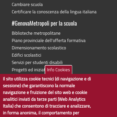
Cambiare scuola
Certificare la conoscenza della lingua italiana
#GenovaMetropoli per la scuola
Biblioteche metropolitane
Piano provinciale dell'offerta formativa
Dimensionamento scolastico
Edifici scolastici
Servizi per studenti disabili
Progetti ed iniziative
Info Cookies
Il sito utilizza cookie tecnici (di navigazione e di
sessione) che garantiscono la normale
navigazione e fruizione del sito web e cookie
Copyright © 2017 Città metropolitana di Genova | CF:
analitici inviati da terze parti (Web Analytics
80007350103
Italia) che consentono di tracciare e analizzare,
in forma anonima, il comportamento per
Tecnologie e Accessibilità