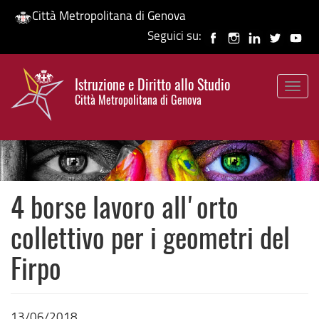
Città Metropolitana di Genova
Seguici su:
Salta
al
Istruzione e Diritto allo Studio
contenuto
Togg
HP banner
Città Metropolitana di Genova
principale
navig
4 borse lavoro all'orto
collettivo per i geometri del
Firpo
13/06/2018