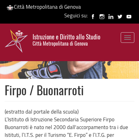
Città Metropolitana di Genova
Seguici su:
Salta
al
Istruzione e Diritto allo Studio
contenuto
Togg
HP banner
Città Metropolitana di Genova
principale
navig
Firpo / Buonarroti
(estratto dal portale della scuola)
L’Istituto di Istruzione Secondaria Superiore Firpo
Buonarroti è nato nel 2000 dall'accorpamento tra i due
Istituti, l’I.T.S. per il Turismo “E. Firpo” e l’I.T.G. per