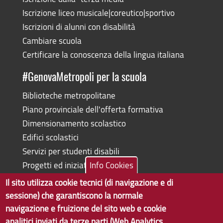
Iscrizione liceo musicale|coreutico|sportivo
Iscrizioni di alunni con disabilità
Cambiare scuola
Certificare la conoscenza della lingua italiana
#GenovaMetropoli per la scuola
Biblioteche metropolitane
Piano provinciale dell'offerta formativa
Dimensionamento scolastico
Edifici scolastici
Servizi per studenti disabili
Progetti ed iniziative
Info Cookies
Il sito utilizza cookie tecnici (di navigazione e di
sessione) che garantiscono la normale
navigazione e fruizione del sito web e cookie
Copyright © 2017 Città metropolitana di Genova | CF:
analitici inviati da terze parti (Web Analytics
80007350103