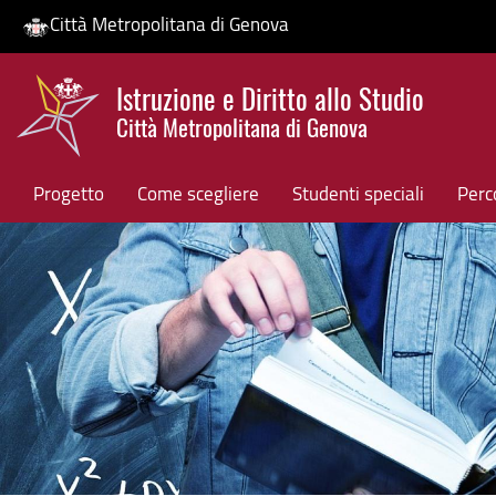
Città Metropolitana di Genova
Salta
Istruzione e Diritto allo Studio
al
Città Metropolitana di Genova
contenuto
HP banner
principale
Progetto
Come scegliere
Studenti speciali
Perco