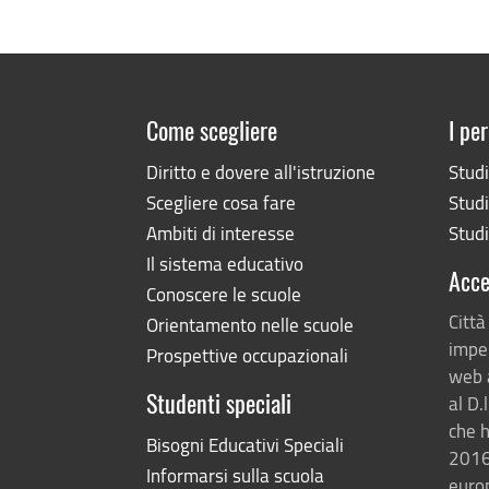
Come scegliere
I per
Diritto e dovere all'istruzione
Stud
Scegliere cosa fare
Studi
Ambiti di interesse
Studi
Il sistema educativo
Acce
Conoscere le scuole
Città
Orientamento nelle scuole
impeg
Prospettive occupazionali
web 
al D.
Studenti speciali
che h
Bisogni Educativi Speciali
2016
Informarsi sulla scuola
europ