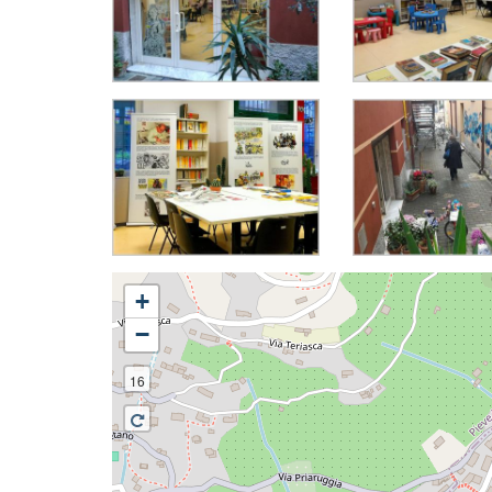
+
−
16