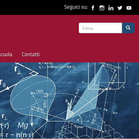
Seguici su:
Form
Cerca
di
ricerca
scuola
Contatti