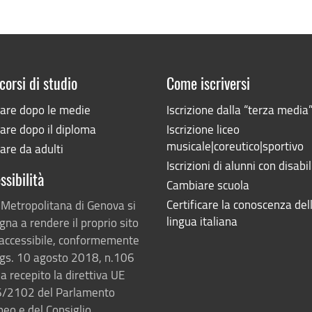
corsi di studio
Come iscriversi
iare dopo le medie
Iscrizione dalla “terza media
are dopo il diploma
Iscrizione liceo
musicale|coreutico|sportivo
are da adulti
Iscrizioni di alunni con disabil
ssibilità
Cambiare scuola
Certificare la conoscenza del
 Metropolitana di Genova si
lingua italiana
na a rendere il proprio sito
accessibile, conformemente
lgs. 10 agosto 2018, n.106
a recepito la direttiva UE
/2102 del Parlamento
eo e del Consiglio.