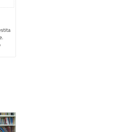
estita
e.
o