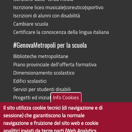
Iscrizione liceo musicale|coreutico|sportivo
Iscrizioni di alunni con disabilità
Cambiare scuola
Certificare la conoscenza della lingua italiana
#GenovaMetropoli per la scuola
Biblioteche metropolitane
Piano provinciale dell'offerta formativa
Dimensionamento scolastico
Edifici scolastici
Servizi per studenti disabili
Progetti ed iniziative
Info Cookies
Il sito utilizza cookie tecnici (di navigazione e di
sessione) che garantiscono la normale
navigazione e fruizione del sito web e cookie
Copyright © 2017 Città metropolitana di Genova | CF:
analitici inviati da terze parti (Web Analytics
80007350103