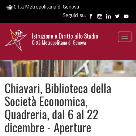
Città Metropolitana di Genova
Seguici su:
Salta
al
Istruzione e Diritto allo Studio
contenuto
Togg
HP banner
Città Metropolitana di Genova
principale
navig
Chiavari, Biblioteca della
Società Economica,
Quadreria, dal 6 al 22
dicembre - Aperture