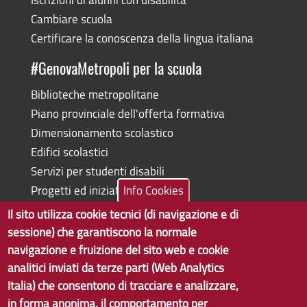
Cambiare scuola
Certificare la conoscenza della lingua italiana
#GenovaMetropoli per la scuola
Biblioteche metropolitane
Piano provinciale dell'offerta formativa
Dimensionamento scolastico
Edifici scolastici
Servizi per studenti disabili
Progetti ed iniziative
Info Cookies
Il sito utilizza cookie tecnici (di navigazione e di
sessione) che garantiscono la normale
navigazione e fruizione del sito web e cookie
Copyright © 2017 Città metropolitana di Genova | CF:
analitici inviati da terze parti (Web Analytics
80007350103
Italia) che consentono di tracciare e analizzare,
in forma anonima, il comportamento per
Tecnologie e Accessibilità