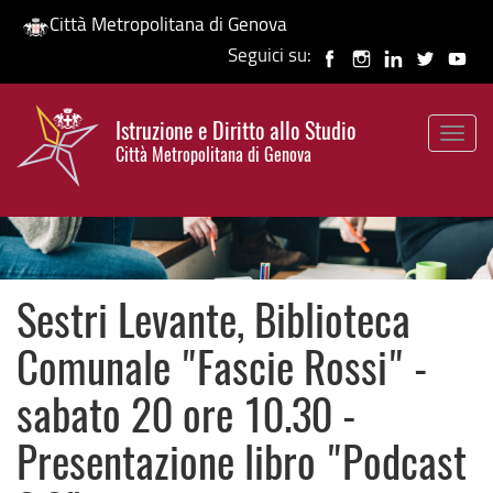
Città Metropolitana di Genova
Seguici su:
Salta
al
Istruzione e Diritto allo Studio
contenuto
Togg
HP banner
Città Metropolitana di Genova
principale
navig
Sestri Levante, Biblioteca
Comunale "Fascie Rossi" -
sabato 20 ore 10.30 -
Presentazione libro "Podcast