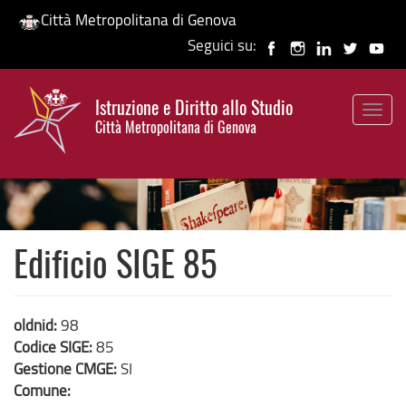
Città Metropolitana di Genova
Seguici su:
Salta
al
Istruzione e Diritto allo Studio
contenuto
Togg
HP banner
Città Metropolitana di Genova
principale
navig
Edificio SIGE 85
oldnid:
98
Codice SIGE:
85
Gestione CMGE:
SI
Comune: