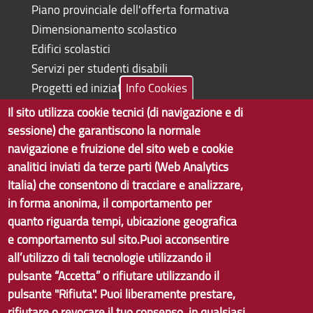
Piano provinciale dell'offerta formativa
Dimensionamento scolastico
Edifici scolastici
Servizi per studenti disabili
Progetti ed iniziative
Info Cookies
Il sito utilizza cookie tecnici (di navigazione e di
sessione) che garantiscono la normale
navigazione e fruizione del sito web e cookie
Copyright © 2017 Città metropolitana di Genova | CF:
analitici inviati da terze parti (Web Analytics
80007350103
Italia) che consentono di tracciare e analizzare,
in forma anonima, il comportamento per
Tecnologie e Accessibilità
quanto riguarda tempi, ubicazione geografica
Privacy
e comportamento sul sito.Puoi acconsentire
all’utilizzo di tali tecnologie utilizzando il
Note Legali
pulsante “Accetta” o rifiutare utilizzando il
Contatti
pulsante "Rifiuta". Puoi liberamente prestare,
rifiutare o revocare il tuo consenso, in qualsiasi