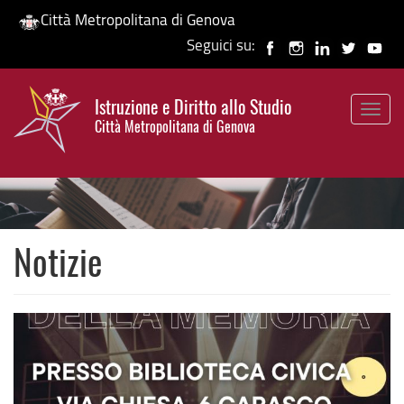
Città Metropolitana di Genova
Seguici su:
Salta
al
Istruzione e Diritto allo Studio
contenuto
Togg
HP banner
Città Metropolitana di Genova
principale
navig
Notizie