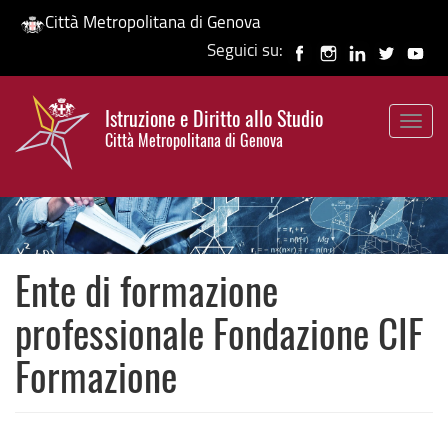
Città Metropolitana di Genova
Seguici su:
Salta
al
Istruzione e Diritto allo Studio
contenuto
Togg
HP banner
Città Metropolitana di Genova
principale
navig
Ente di formazione
professionale Fondazione CIF
Formazione