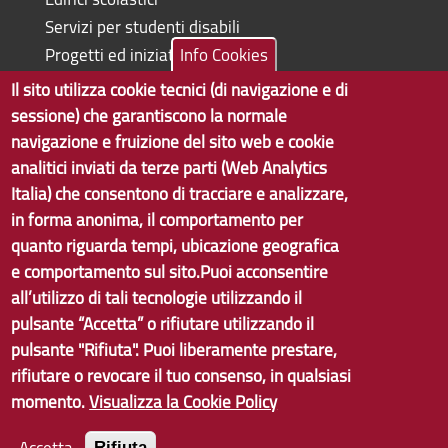
Servizi per studenti disabili
Progetti ed iniziative
Info Cookies
Il sito utilizza cookie tecnici (di navigazione e di
sessione) che garantiscono la normale
navigazione e fruizione del sito web e cookie
Copyright © 2017 Città metropolitana di Genova | CF:
analitici inviati da terze parti (Web Analytics
80007350103
Italia) che consentono di tracciare e analizzare,
in forma anonima, il comportamento per
Tecnologie e Accessibilità
quanto riguarda tempi, ubicazione geografica
Privacy
e comportamento sul sito.Puoi acconsentire
all’utilizzo di tali tecnologie utilizzando il
Note Legali
pulsante “Accetta” o rifiutare utilizzando il
Contatti
pulsante "Rifiuta". Puoi liberamente prestare,
rifiutare o revocare il tuo consenso, in qualsiasi
Statistiche
momento.
Visualizza la Cookie Policy
Area Riservata
Accetta
Rifiuta