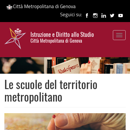
Città Metropolitana di Genova
Seguici su:
Salta
al
Istruzione e Diritto allo Studio
contenuto
Togg
HP banner
Città Metropolitana di Genova
principale
navig
Le scuole del territorio
metropolitano