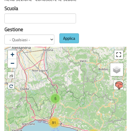
Scuola
Gestione
Applica
+
−
z9
5
91