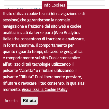
Info Cookies
Titolo:
Edificio SIGE 58
Il sito utilizza cookie tecnici (di navigazione e di
Pertini
sessione) che garantiscono la normale
Succursale | Via Casotti 11A - 16167 - Genova
navigazione e fruizione del sito web e cookie
analitici inviati da terze parti (Web Analytics
Titolo:
Edificio SIGE 66
Italia) che consentono di tracciare e analizzare,
Pertini
in forma anonima, il comportamento per
Sede | Via C. Battisti 5 - 16145 - Genova
quanto riguarda tempi, ubicazione geografica
e comportamento sul sito.Puoi acconsentire
Titolo:
Edificio SIGE 73
all’utilizzo di tali tecnologie utilizzando il
Pertini
pulsante “Accetta” o rifiutare utilizzando il
Succursale | Largo Cattanei, 3 - 16147 - Genova
pulsante "Rifiuta". Puoi liberamente prestare,
rifiutare o revocare il tuo consenso, in qualsiasi
Titolo:
Edificio SIGE 56
momento.
Visualizza la Cookie Policy
Polo
Sezione staccata | Via San Rocco 1 - 16032 - Camogli
Accetta
Rifiuta
Titolo:
Edificio SIGE 57