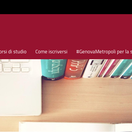
rsi di studio
Come iscriversi
#GenovaMetropoli per la 