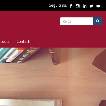
Seguici su:
Form
Cerca
di
ricerca
scuola
Contatti