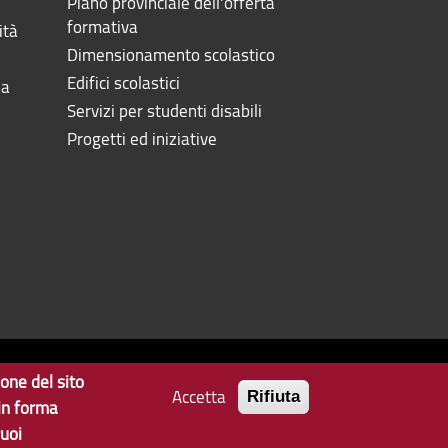
Piano provinciale dell'offerta
formativa
ità
Dimensionamento scolastico
Edifici scolastici
la
Servizi per studenti disabili
Progetti ed iniziative
ione del sito
Accetta
Privacy
Note Legali
Contatti
Rifiuta
 in forma
uoi