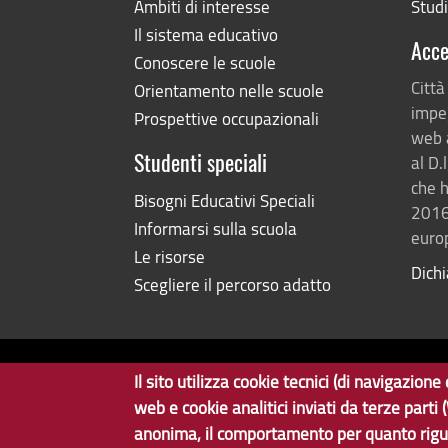
Ambiti di interesse
Studi
Il sistema educativo
Acce
Conoscere le scuole
Città
Orientamento nelle scuole
impeg
Prospettive occupazionali
web 
al D.
Studenti speciali
che h
Bisogni Educativi Speciali
2016
Informarsi sulla scuola
europ
Le risorse
Dichi
Scegliere il percorso adatto
Il sito utilizza cookie tecnici (di navigazio
Copyright © 2017 Città metropolitana di Geno
web e cookie analitici inviati da terze parti
anonima, il comportamento per quanto rigu