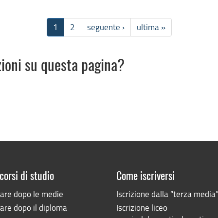
1
2
seguente ›
ultima »
zioni su questa pagina?
corsi di studio
Come iscriversi
iare dopo le medie
Iscrizione dalla “terza media
are dopo il diploma
Iscrizione liceo