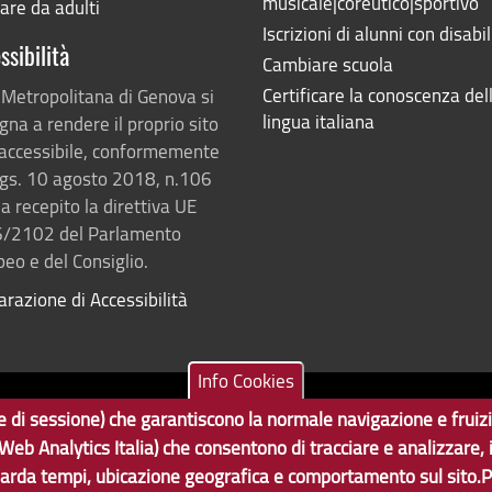
musicale|coreutico|sportivo
are da adulti
Iscrizioni di alunni con disabil
ssibilità
Cambiare scuola
Certificare la conoscenza del
 Metropolitana di Genova si
lingua italiana
na a rendere il proprio sito
accessibile, conformemente
lgs. 10 agosto 2018, n.106
a recepito la direttiva UE
/2102 del Parlamento
eo e del Consiglio.
arazione di Accessibilità
Info Cookies
ne e di sessione) che garantiscono la normale navigazione e fruiz
Tecnologie e Accessibilità
va | CF: 80007350103
 (Web Analytics Italia) che consentono di tracciare e analizzare,
arda tempi, ubicazione geografica e comportamento sul sito.P