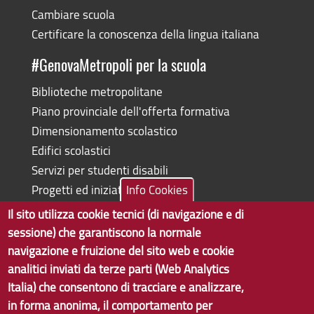
Cambiare scuola
Certificare la conoscenza della lingua italiana
#GenovaMetropoli per la scuola
Biblioteche metropolitane
Piano provinciale dell'offerta formativa
Dimensionamento scolastico
Edifici scolastici
Servizi per studenti disabili
Progetti ed iniziative
Info Cookies
Il sito utilizza cookie tecnici (di navigazione e di
sessione) che garantiscono la normale
navigazione e fruizione del sito web e cookie
Copyright © 2017 Città metropolitana di Genova | CF:
analitici inviati da terze parti (Web Analytics
80007350103
Italia) che consentono di tracciare e analizzare,
in forma anonima, il comportamento per
Tecnologie e Accessibilità