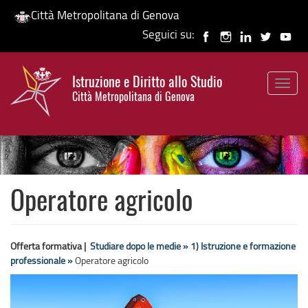
Città Metropolitana di Genova
Seguici su:
Salta
al
Istruzione e Diritto allo Studio
contenuto
Togg
HP banner
Città Metropolitana di Genova
principale
navig
Operatore agricolo
Offerta formativa |
Studiare dopo le medie »
1) Istruzione e formazione
professionale »
Operatore agricolo