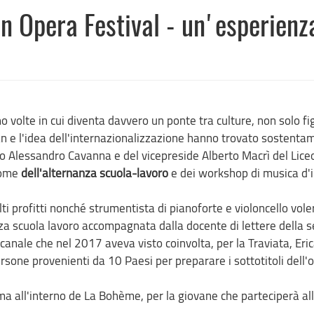
an Opera Festival - un'esperienz
 volte in cui diventa davvero un ponte tra culture, non solo fi
n e l'idea dell'internazionalizzazione hanno trovato sostenta
co Alessandro Cavanna e del vicepreside Alberto Macrì del Lice
 nome
dell'alternanza scuola-lavoro
e dei workshop di musica d'
 profitti nonché strumentista di pianoforte e violoncello vole
za scuola lavoro accompagnata dalla docente di lettere della 
canale che nel 2017 aveva visto coinvolta, per la Traviata, Eri
rsone provenienti da 10 Paesi per preparare i sottotitoli dell'
ma all'interno de La Bohème, per la giovane che parteciperà al