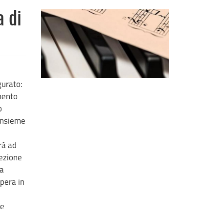
a di
gurato:
mento
o
insieme
rà ad
sezione
ca
opera in
le