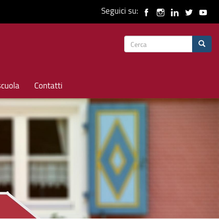
Seguici su:
Form
Cerca
di
ricerca
scuola
Contatti