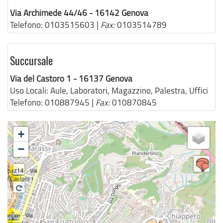
Via Archimede 44/46 - 16142 Genova
Telefono:
0103515603
|
Fax:
0103514789
Succursale
Via del Castoro 1 - 16137 Genova
Uso Locali:
Aule, Laboratori, Magazzino, Palestra, Uffici
Telefono:
010887945
|
Fax:
010870845
+
−
z14
uccursale - Via
del Castoro 1
ccursale - Via
Archimede