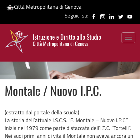
Città Metropolitana di Genova
Seguici su:
Salta
al
Istruzione e Diritto allo Studio
contenuto
Togg
HP banner
Città Metropolitana di Genova
principale
navig
Montale / Nuovo I.P.C.
(estratto dal portale della scuola)
La storia dell’attuale I.S.C.S. “E. Montale – Nuovo I.P.C.”
inizia nel 1979 come parte distaccata dell’I.T.C. “Tortelli”.
Nei suoi primi anni di vita il Montale non aveva ancora un