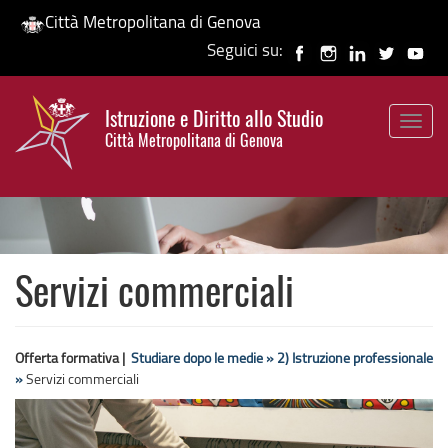
Città Metropolitana di Genova
Seguici su:
Salta
al
Istruzione e Diritto allo Studio
contenuto
Togg
HP banner
Città Metropolitana di Genova
principale
navig
Servizi commerciali
Offerta formativa |
Studiare dopo le medie »
2) Istruzione professionale
»
Servizi commerciali