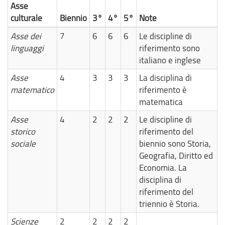
Asse
culturale
Biennio
3°
4°
5°
Note
Asse dei
7
6
6
6
Le discipline di
linguaggi
riferimento sono
italiano e inglese
Asse
4
3
3
3
La disciplina di
matematico
riferimento è
matematica
Asse
4
2
2
2
Le discipline di
storico
riferimento del
sociale
biennio sono Storia,
Geografia, Diritto ed
Economia. La
disciplina di
riferimento del
triennio è Storia.
Scienze
2
2
2
2