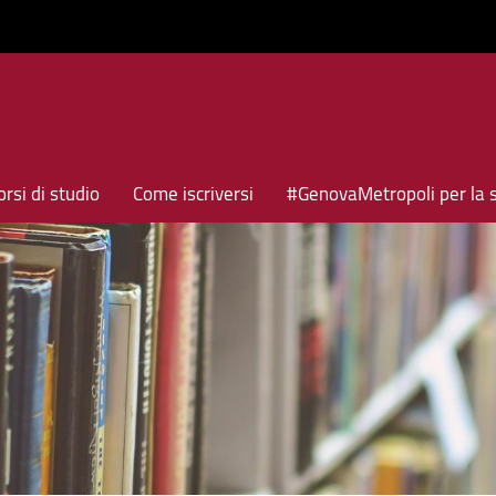
rsi di studio
Come iscriversi
#GenovaMetropoli per la 