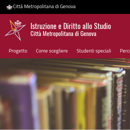
Città Metropolitana di Genova
Salta
Istruzione e Diritto allo Studio
al
Città Metropolitana di Genova
contenuto
HP banner
principale
Progetto
Come scegliere
Studenti speciali
Perco