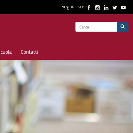
Seguici su:
Form
Cerca
di
ricerca
scuola
Contatti