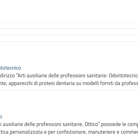
ntotecnico
indirizzo “Arti ausiliarie delle professioni sanitarie: Odontote
e, apparecchi di protesi dentaria su modelli forniti da professio
co
ti ausiliarie delle professioni sanitarie, Ottico” possiede le c
ottica personalizzata e per confezionare, manutenere e commercia