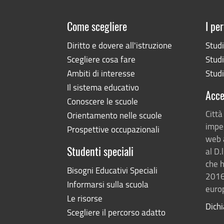
Come scegliere
I per
Diritto e dovere all'istruzione
Stud
Scegliere cosa fare
Studi
Ambiti di interesse
Studi
Il sistema educativo
Acce
Conoscere le scuole
Città
Orientamento nelle scuole
impeg
Prospettive occupazionali
web 
al D.
Studenti speciali
che h
Bisogni Educativi Speciali
2016
Informarsi sulla scuola
europ
Le risorse
Dichi
Scegliere il percorso adatto