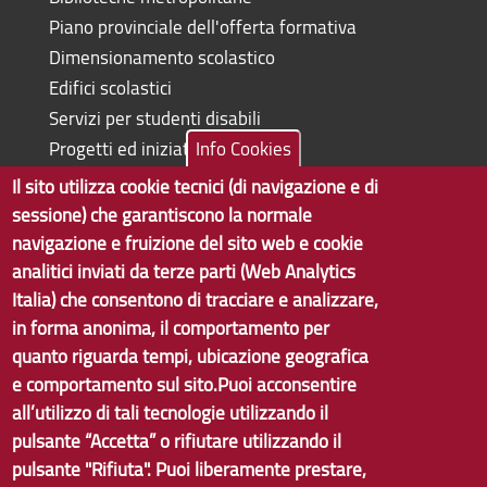
Piano provinciale dell'offerta formativa
Dimensionamento scolastico
Edifici scolastici
Servizi per studenti disabili
Progetti ed iniziative
Info Cookies
Il sito utilizza cookie tecnici (di navigazione e di
sessione) che garantiscono la normale
navigazione e fruizione del sito web e cookie
Copyright © 2017 Città metropolitana di Genova | CF:
analitici inviati da terze parti (Web Analytics
80007350103
Italia) che consentono di tracciare e analizzare,
in forma anonima, il comportamento per
Tecnologie e Accessibilità
quanto riguarda tempi, ubicazione geografica
Privacy
e comportamento sul sito.Puoi acconsentire
all’utilizzo di tali tecnologie utilizzando il
Note Legali
pulsante “Accetta” o rifiutare utilizzando il
Contatti
pulsante "Rifiuta". Puoi liberamente prestare,