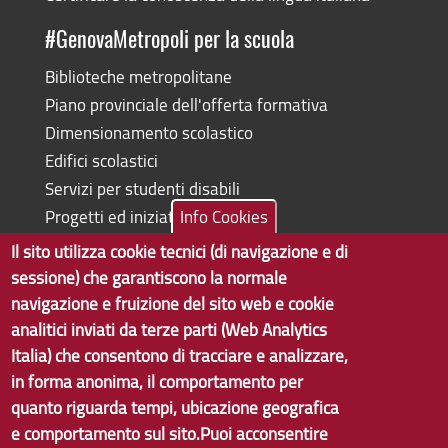
#GenovaMetropoli per la scuola
Biblioteche metropolitane
Piano provinciale dell'offerta formativa
Dimensionamento scolastico
Edifici scolastici
Servizi per studenti disabili
Progetti ed iniziative
Info Cookies
Il sito utilizza cookie tecnici (di navigazione e di
sessione) che garantiscono la normale
navigazione e fruizione del sito web e cookie
Copyright © 2017 Città metropolitana di Genova | CF:
analitici inviati da terze parti (Web Analytics
80007350103
Italia) che consentono di tracciare e analizzare,
in forma anonima, il comportamento per
Tecnologie e Accessibilità
quanto riguarda tempi, ubicazione geografica
Privacy
e comportamento sul sito.Puoi acconsentire