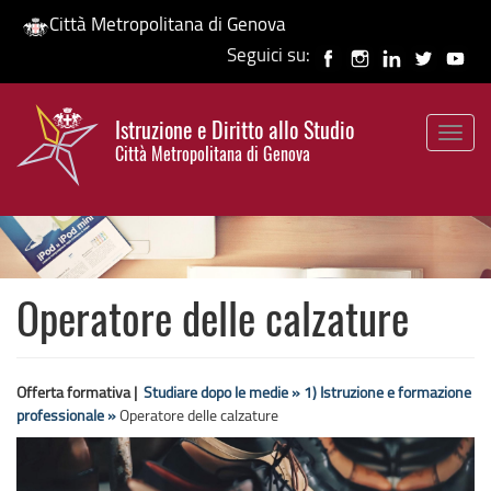
Città Metropolitana di Genova
Seguici su:
Salta
al
Istruzione e Diritto allo Studio
contenuto
Togg
HP banner
Città Metropolitana di Genova
principale
navig
Operatore delle calzature
Offerta formativa |
Studiare dopo le medie »
1) Istruzione e formazione
professionale »
Operatore delle calzature