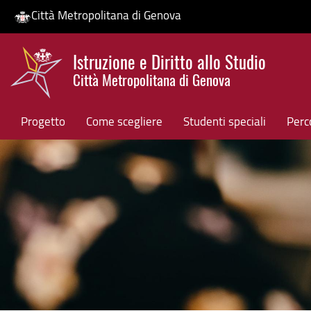
Città Metropolitana di Genova
Salta
Istruzione e Diritto allo Studio
al
Città Metropolitana di Genova
contenuto
HP banner
principale
Progetto
Come scegliere
Studenti speciali
Perco