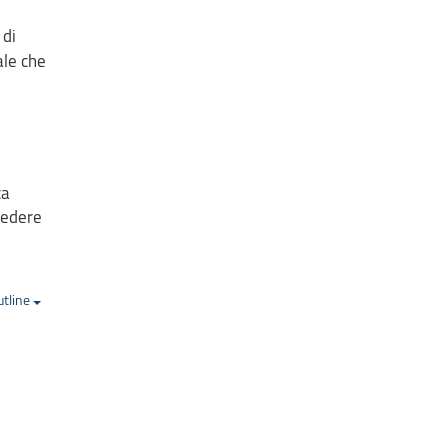
 di
ale che
ca
cedere
utline