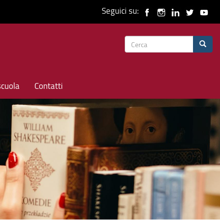
Seguici su:
Form
Cerca
di
ricerca
scuola
Contatti