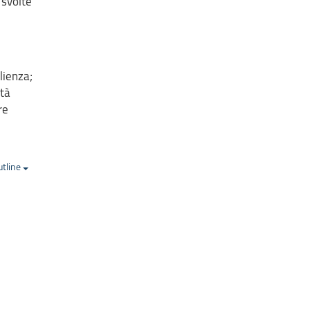
 svolte
lienza;
ità
re
utline