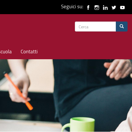
Seguici su:
Form
Cerca
di
ricerca
scuola
Contatti