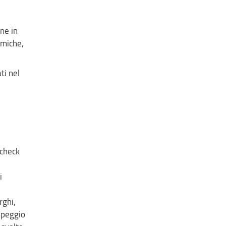
one in
omiche,
ti nel
 check
i
rghi,
mpeggio