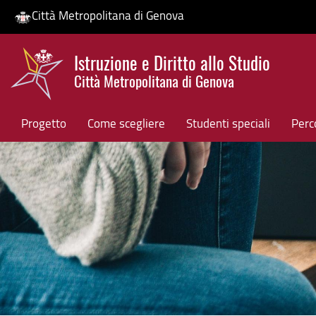
Città Metropolitana di Genova
Salta
Istruzione e Diritto allo Studio
al
Città Metropolitana di Genova
contenuto
HP banner
principale
Progetto
Come scegliere
Studenti speciali
Perco