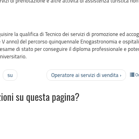
vizi di prenotazione e altre attività di assistenza turistica non
uisire la qualifica di Tecnico dei servizi di promozione ed accog
 e V anno) del percorso quinquennale Enogastronomia e ospital
n esame di stato per conseguire il diploma professionale e pote
niversitario.
su
Operatore ai servizi di vendita ›
O
zioni su questa pagina?