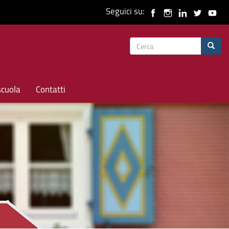
Seguici su:
Form
Cerca
di
ricerca
scuola
Contatti