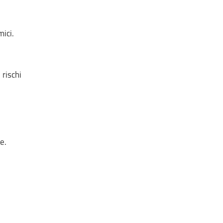
ici.
 rischi
e.