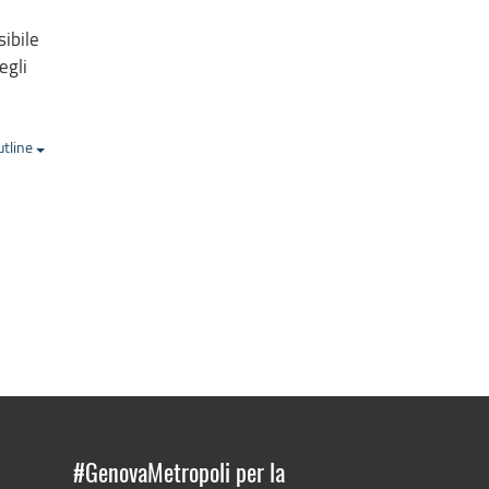
sibile
egli
utline
#GenovaMetropoli per la