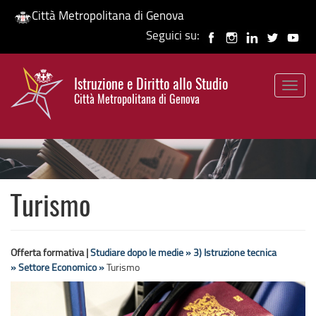
Città Metropolitana di Genova
Seguici su:
Salta
al
Istruzione e Diritto allo Studio
contenuto
Togg
HP banner
Città Metropolitana di Genova
principale
navig
Turismo
Offerta formativa |
Studiare dopo le medie »
3) Istruzione tecnica
»
Settore Economico »
Turismo