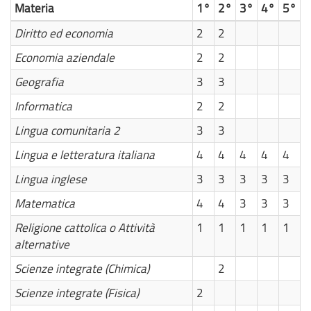
Materia
1°
2°
3°
4°
5°
Diritto ed economia
2
2
Economia aziendale
2
2
Geografia
3
3
Informatica
2
2
Lingua comunitaria 2
3
3
Lingua e letteratura italiana
4
4
4
4
4
Lingua inglese
3
3
3
3
3
Matematica
4
4
3
3
3
Religione cattolica o Attività
1
1
1
1
1
alternative
Scienze integrate (Chimica)
2
Scienze integrate (Fisica)
2