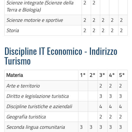
Scienze integrate (Scienze della
2
2
Terra e Biologia)
Scienze motorie e sportive
2
2
2
2
2
Storia
2
2
2
2
2
Discipline IT Economico - Indirizzo
Turismo
Materia
1°
2°
3°
4°
5°
Arte e territorio
2
2
2
Diritto e legislazione turistica
3
3
3
Discipline turistiche e aziendali
4
4
4
Geografia turistica
2
2
2
Seconda lingua comunitaria
3
3
3
3
3