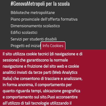
#GenovaMetropoli per la scuola
Biblioteche metropolitane
Piano provinciale dell'offerta formativa
Dimensionamento scolastico
Edifici scolastici
Servizi per studenti disabili
Progetti ed iniziative
Info Cookies
Il sito utilizza cookie tecnici (di navigazione e di
sessione) che garantiscono la normale
navigazione e fruizione del sito web e cookie
Copyright © 2017 Città metropolitana di Genova | CF:
analitici inviati da terze parti (Web Analytics
80007350103
Italia) che consentono di tracciare e analizzare,
in forma anonima, il comportamento per
Tecnologie e Accessibilità
quanto riguarda tempi, ubicazione geografica
Privacy
e comportamento sul sito.Puoi acconsentire
all’utilizzo di tali tecnologie utilizzando il
Note Legali