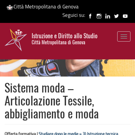
Città Metropolitana di Genova
Seguici su:
Salta
al
Istruzione e Diritto allo Studio
contenuto
Togg
HP banner
Città Metropolitana di Genova
principale
navig
Sistema moda –
Articolazione Tessile,
abbigliamento e moda
Offerta formativa |
Studiare dopo le medie »
3) Istruzione tecnica