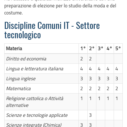
preparazione di elezione per lo studio della moda e del
costume.
Discipline Comuni IT - Settore
tecnologico
Materia
1°
2°
3°
4°
5°
Diritto ed economia
2
2
Lingua e letteratura italiana
4
4
4
4
4
Lingua inglese
3
3
3
3
3
Matematica
2
2
2
2
2
Religione cattolica o Attività
1
1
1
1
1
alternative
Scienze e tecnologie applicate
3
Scienze integrate (Chimica)
3
3