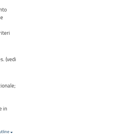
anto
ze
iteri
s. (vedi
ionale;
e in
utline