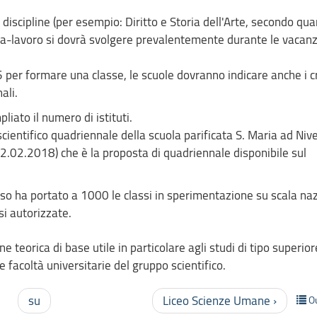
e discipline (per esempio: Diritto e Storia dell'Arte, secondo qu
uola-lavoro si dovrà svolgere prevalentemente durante le vacan
5 per formare una classe, le scuole dovranno indicare anche i cr
ali.
iato il numero di istituti.
ientifico quadriennale della scuola parificata S. Maria ad Nive
02.02.2018) che è la proposta di quadriennale disponibile sul
iso ha portato a 1000 le classi in sperimentazione su scala naz
si autorizzate.
e teorica di base utile in particolare agli studi di tipo superior
lle facoltà universitarie del gruppo scientifico.
su
Liceo Scienze Umane ›
O