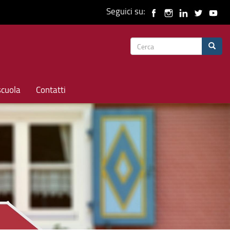
Seguici su:
Form
Cerca
di
ricerca
scuola
Contatti