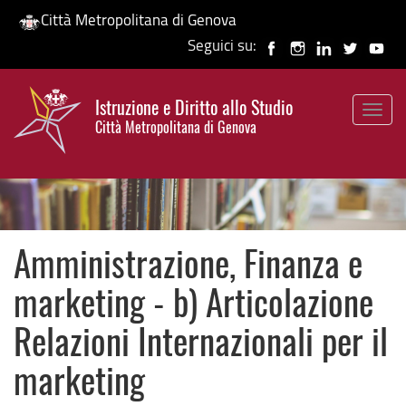
Città Metropolitana di Genova
Seguici su:
Salta
al
Istruzione e Diritto allo Studio
contenuto
Togg
HP banner
Città Metropolitana di Genova
principale
navig
Amministrazione, Finanza e
marketing - b) Articolazione
Relazioni Internazionali per il
marketing