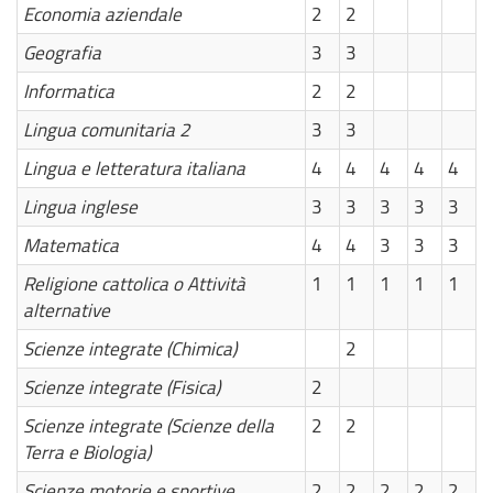
Economia aziendale
2
2
Geografia
3
3
Informatica
2
2
Lingua comunitaria 2
3
3
Lingua e letteratura italiana
4
4
4
4
4
Lingua inglese
3
3
3
3
3
Matematica
4
4
3
3
3
Religione cattolica o Attività
1
1
1
1
1
alternative
Scienze integrate (Chimica)
2
Scienze integrate (Fisica)
2
Scienze integrate (Scienze della
2
2
Terra e Biologia)
Scienze motorie e sportive
2
2
2
2
2