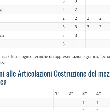
3
3
a)
2
2
2
2
2
2
3
3
3
3
ica
3
3
3
imica), Tecnologie e tecniche di rappresentazione grafica, Tecno
nza.
i alle Articolazioni Costruzione del mez
ica
1°
2°
3°
4°
1
1