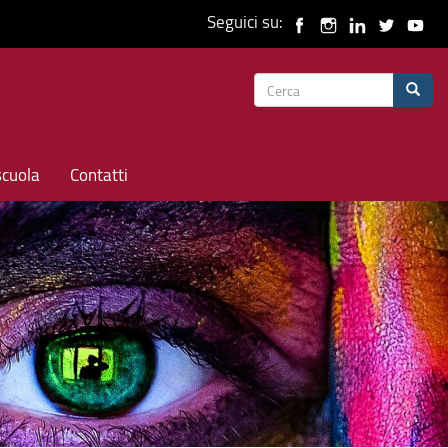
Seguici su:
Form
Cerca
di
ricerca
scuola
Contatti