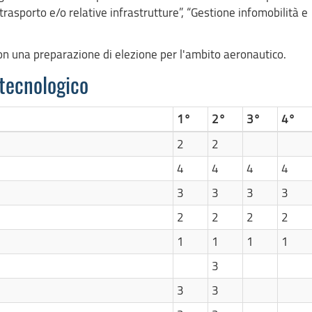
rasporto e/o relative infrastrutture”, “Gestione infomobilità e
 con una preparazione di elezione per l'ambito aeronautico.
 tecnologico
1°
2°
3°
4°
2
2
4
4
4
4
3
3
3
3
2
2
2
2
1
1
1
1
3
3
3