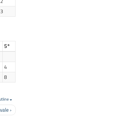
2
3
5°
4
8
utline
vale ›