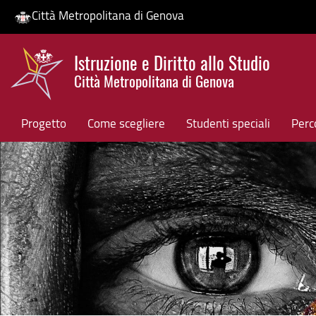
Città Metropolitana di Genova
Salta
Istruzione e Diritto allo Studio
al
Città Metropolitana di Genova
contenuto
HP banner
principale
Progetto
Come scegliere
Studenti speciali
Perco