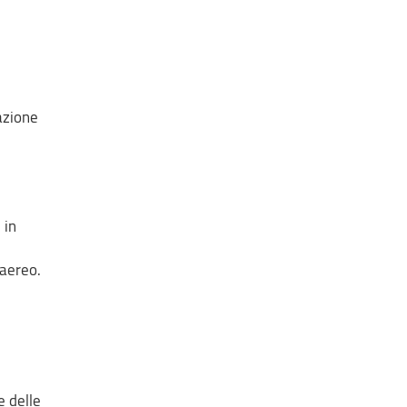
mazione
 in
 aereo.
e delle