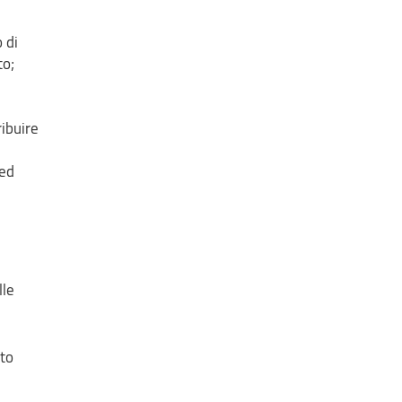
 di
to;
ribuire
 ed
lle
ito