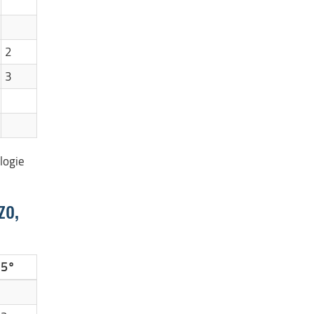
2
3
logie
zo,
5°