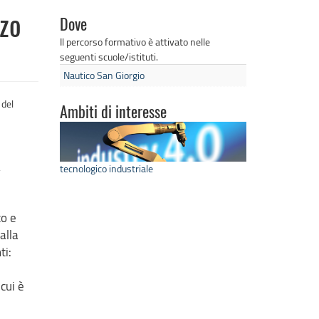
zzo
Dove
Il percorso formativo è attivato nelle
seguenti scuole/istituti.
Nautico San Giorgio
 del
Ambiti di interesse
a
tecnologico industriale
co e
alla
ti:
cui è