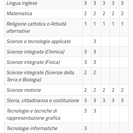
Lingua inglese
3
3
3
3
3
Matematica
2
2
2
2
2
Religione cattolica o Attività
1
1
1
1
1
alternative
Scienze e tecnologie applicate
3
Scienze integrate (Chimica)
3
3
Scienze integrate (Fisica)
3
3
Scienze integrate (Scienze della
2
2
Terra e Biologia)
Scienze motorie
2
2
2
2
2
Storia, cittadinanza e costituzione
3
3
3
3
3
Tecnologie e tecniche di
3
3
rappresentazione grafica
Tecnologie informatiche
3