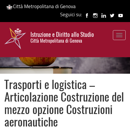
Città Metropolitana di Genova
Seguici su:
Salta
al
Istruzione e Diritto allo Studio
contenuto
Togg
HP banner
Città Metropolitana di Genova
principale
navig
Trasporti e logistica –
Articolazione Costruzione del
mezzo opzione Costruzioni
aeronautiche