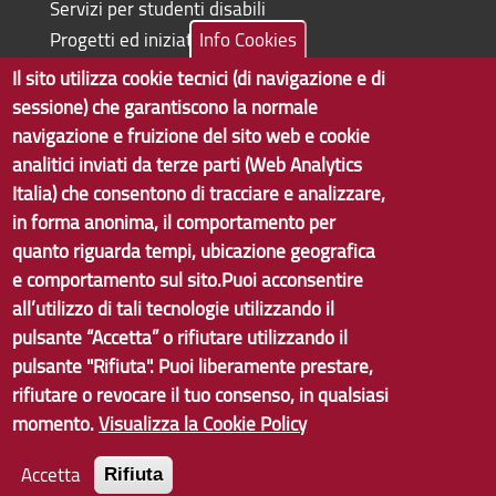
Servizi per studenti disabili
Progetti ed iniziative
Info Cookies
Il sito utilizza cookie tecnici (di navigazione e di
sessione) che garantiscono la normale
navigazione e fruizione del sito web e cookie
Copyright © 2017 Città metropolitana di Genova | CF:
analitici inviati da terze parti (Web Analytics
80007350103
Italia) che consentono di tracciare e analizzare,
in forma anonima, il comportamento per
Tecnologie e Accessibilità
quanto riguarda tempi, ubicazione geografica
Privacy
e comportamento sul sito.Puoi acconsentire
all’utilizzo di tali tecnologie utilizzando il
Note Legali
pulsante “Accetta” o rifiutare utilizzando il
Contatti
pulsante "Rifiuta". Puoi liberamente prestare,
rifiutare o revocare il tuo consenso, in qualsiasi
Statistiche
momento.
Visualizza la Cookie Policy
Area Riservata
Accetta
Rifiuta